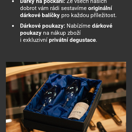
Dárky na počkání:
Ze všech našich
dobrot vám rádi sestavíme
originální
dárkové balíčky
pro každou příležitost.
Dárkové poukazy:
Nabízíme
dárkové
poukazy
na nákup zboží
i exkluzivní
privátní degustace
.