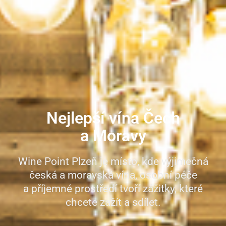
Nejlepší vína Čech
a Moravy
Wine Point Plzeň je místo, kde výjimečná
česká a moravská vína, osobní péče
a příjemné prostředí tvoří zážitky, které
chcete zažít a sdílet.