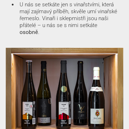
U nás se setkáte jen s vinařstvími, která
mají zajímavý příběh, skvěle umí vinařské
řemeslo. Vinaři i sklepmistři jsou naši
přátelé – u nás se s nimi setkáte
osobně
.