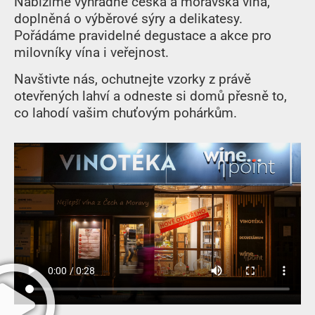
Nabízíme výhradně
česká a moravská vína
,
doplněná o výběrové sýry a delikatesy.
Pořádáme pravidelné
degustace a akce pro
milovníky vína i veřejnost
.
Navštivte nás, ochutnejte vzorky z právě
otevřených lahví a odneste si domů přesně to,
co lahodí vašim chuťovým pohárkům.