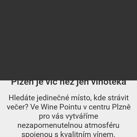
Zážitky a servis: Wine Point
Plzeň je víc než jen vinotéka
Hledáte jedinečné místo, kde strávit
večer? Ve Wine Pointu v centru Plzně
pro vás vytváříme
nezapomenutelnou atmosféru
spojenou s kvalitním vínem.